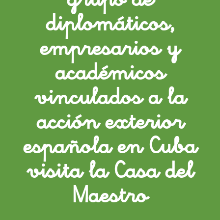
diplomáticos,
empresarios y
académicos
vinculados a la
acción exterior
española en Cuba
visita la Casa del
Maestro