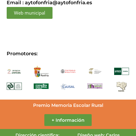
Email : aytofonfria@aytofonfria.es
Web municipal
Promotores:
Premio Memoria Escolar Rural
+ Información
Dirección científica:
Diseño web: Carlos