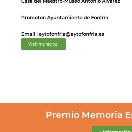
Casa del Maestro-Museo Antonio Álvarez
Promotor: Ayuntamiento de Fonfría
Email : aytofonfria@aytofonfria.es
Web municipal
io Memoria Escolar Rural
Pre
+ Información