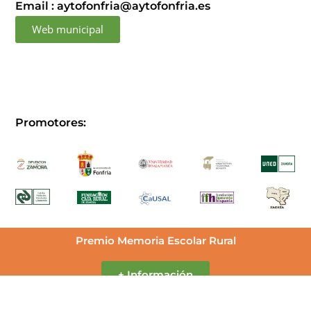
Email : aytofonfria@aytofonfria.es
Web municipal
Promotores:
Premio Memoria Escolar Rural
+ Información
Dirección científica:
Diseño web: Carlos