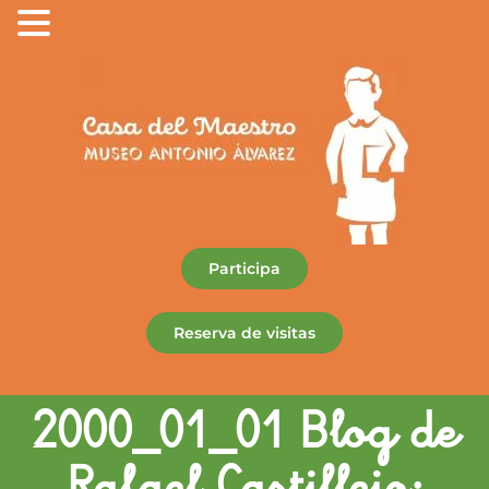
Participa
Reserva de visitas
2000_01_01 Blog de
Rafael Castillejo: