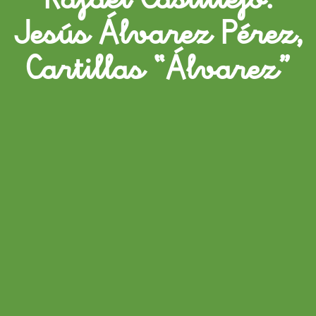
Jesús Álvarez Pérez,
Cartillas “Álvarez”